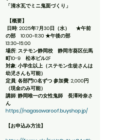
「清水瓦でミニ鬼面づくり」
 【概要】
 日時: 2025年7月30日（水）　 ★午前
の部　10:00~11:30 ★午後の部　
13:30~15:00
場所: ステモン静岡校　静岡市葵区伝馬
町10-9　松本ビル2F 
対象: 小学生以上（ステモン生徒さんは
幼児さんも可能） 
定員: 各部門10名ずつ 参加費: 2,000円
（現金のみ可能） 
講師: 静岡唯一の女性鬼師　長澤玲奈さ
ん 
https://nagasawaroof.buyshop.jp/
【お申込み方法】