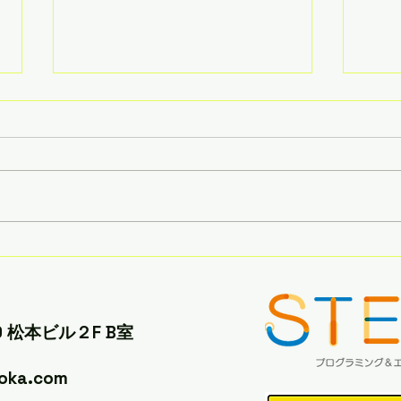
夏休
2025年 小学生ロボコン
スタート！
 松本ビル２F B室
uoka.com