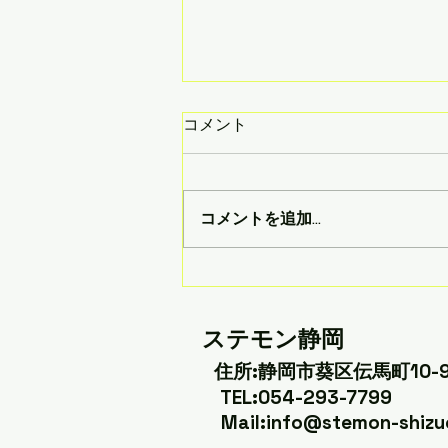
コメント
コメントを追加…
【7月27日(月)開催】世界に
ひとつだけのおしゃれ小物作
り✨ジェスモナイトの立体ア
ステモン静岡
ート＆レゴ版画ワークショッ
​
住所:静岡市葵区伝馬町10-9
プ🎨
TEL:054-293-7799
​ Mail:
info@stemon-shiz