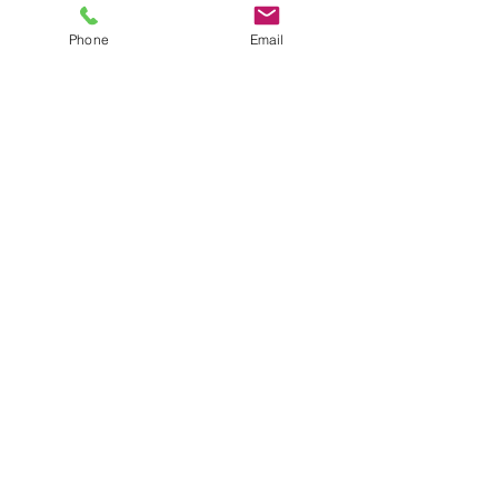
向けプログラミング教材
Scratch.jr
Phone
Email
Viscuit
・小学校中学年～高校生向けプログラ
ミング教材
Scratch
【ロボット】
Microbit
アーテックロボ
【アプリ開発】
App inventor
皆さまプログラミング教育について簡