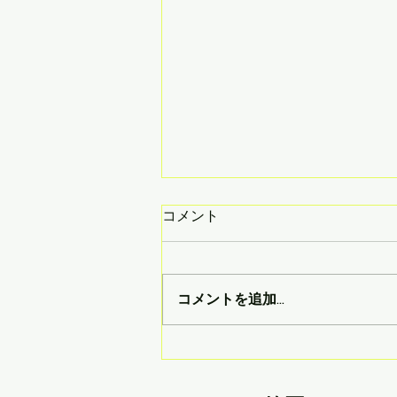
コメント
コメントを追加…
【7月27日(月)開催】世界に
ひとつだけのおしゃれ小物作
り✨ジェスモナイトの立体ア