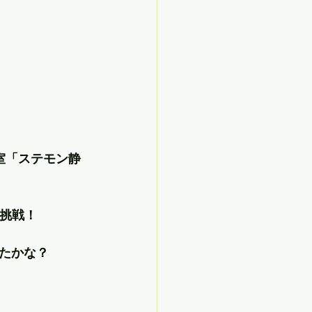
室「ステモン静
に挑戦！
たかな？